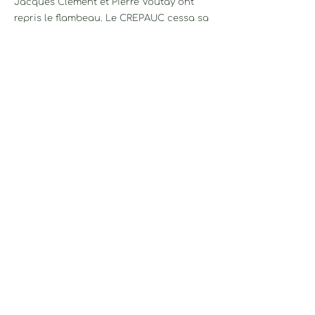
Jacques Clément et Pierre Voutay ont
repris le flambeau. Le CREPAUC cessa sa
mission de formation au bénéfice du
CREDEF. En 2005 Dominique Cena
remplace Pierre Voutay à la présidence
de l’association.
SI JE DEVAIS
BRIÈVEMENT RÉSUMER
L’ACTION DU CREPAUC EN
3 MOTS : HUMANISME,
PARTAGE ET
INTERPROFESSIONNALITÉ