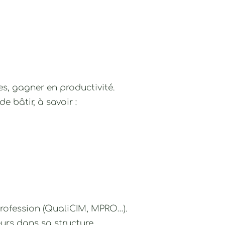
s, gagner en productivité.
de bâtir, à savoir :
rofession (QualiCIM, MPRO…).
urs dans sa structure.