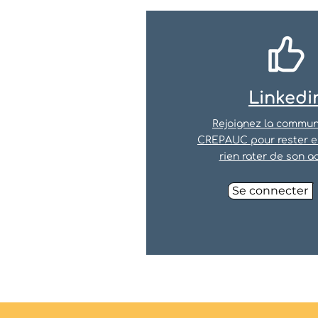
Linkedi
Rejoignez la commu
CREPAUC pour rester en
rien rater de son ac
Se connecter