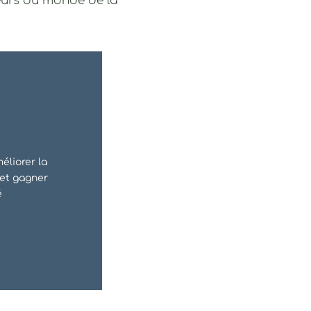
teurs du monde de la
liorer la
 et gagner
é