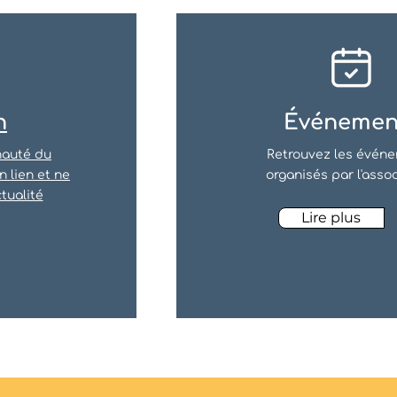
n
Événemen
nauté du
Retrouvez les évén
 lien et ne
organisés par l'asso
tualité
Lire plus