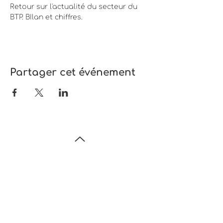
Retour sur l'actualité du secteur du 
BTP. BIlan et chiffres. 
Partager cet événement
Restons connectés
CREPAUC
23 avenue Condorcet
69608 Villeurbanne Cedex
contact@crepauc.org